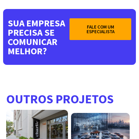
SUA EMPRESA
FALE COM UM
PRECISA SE
ESPECIALISTA
COMUNICAR
MELHOR?
OUTROS PROJETOS